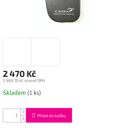
2 470 Kč
2 988,70 Kč včetně DPH
Měrná
Skladem
(1 ks)
cena:
Přidat do košíku