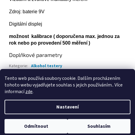
Zdroj: baterie 9V
Digitální displej
možnost kalibrace ( doporučena max. jednou za
rok nebo po provedení 500 měření )
Doplňkové parametry
Kategorie
:
Alkohol testery
Záruka
:
2 roky
Tento web používá soubory cookie. Dalším procházením
tohoto webu vyjadřujete souhlas s jejich používáním.. Více
Z
informací
zde
.
á
Vytvořil Shoptet
p
Nastavení
a
t
Copyright 2026
GP spol. s r.o.
. Všechna práva vyhrazena.
Upravit
í
Odmítnout
Souhlasím
nastavení cookies