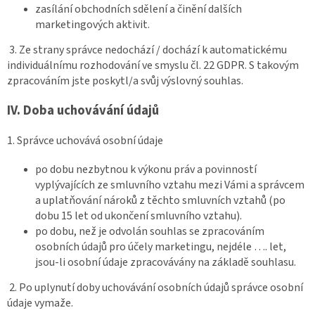
zasílání obchodních sdělení a činění dalších
marketingových aktivit.
3. Ze strany správce nedochází / dochází k automatickému
individuálnímu rozhodování ve smyslu čl. 22 GDPR. S takovým
zpracováním jste poskytl/a svůj výslovný souhlas.
IV.
Doba uchovávání údajů
1. Správce uchovává osobní údaje
po dobu nezbytnou k výkonu práv a povinností
vyplývajících ze smluvního vztahu mezi Vámi a správcem
a uplatňování nároků z těchto smluvních vztahů (po
dobu 15 let od ukončení smluvního vztahu).
po dobu, než je odvolán souhlas se zpracováním
osobních údajů pro účely marketingu, nejdéle …. let,
jsou-li osobní údaje zpracovávány na základě souhlasu.
2. Po uplynutí doby uchovávání osobních údajů správce osobní
údaje vymaže.