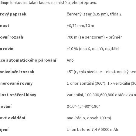
ňuje lehkou instalaci laseru na místě a jeho přepravu.
rový paprsek
červený laser (635 nm), třída 2
snost
±0,72 mm/10 m
ovní rozsah
700 m (se senzorem) – průměr
n rovin
±10 % (osa X, osa Y), digitální
ce automatického párování
Ano
nivelační rozsah
±5° (rychlá nivelace – elektronický se
nerované roviny
1 x horizontální (360°), 1 x vertikální (3
lost otáčení hlavy
variabilní, 100,300,600,800 otáček za 
nování
0-10°-45°-90°-180°
ové ovládání
ano (rádio, dosah 100 m)
jení
Li-ion baterie 7,4 V 5000 mAh