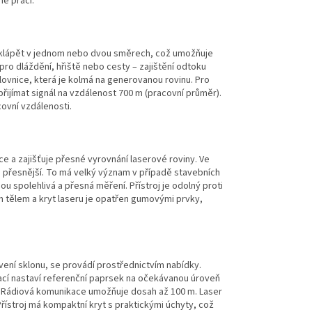
e práci.
e naklápět v jednom nebo dvou směrech, což umožňuje
 pro dláždění, hřiště nebo cesty – zajištění odtoku
lovnice, která je kolmá na generovanou rovinu. Pro
přijímat signál na vzdálenost 700 m (pracovní průměr).
acovní vzdálenosti.
e a zajišťuje přesné vyrovnání laserové roviny. Ve
řesnější. To má velký význam v případě stavebních
 spolehlivá a přesná měření. Přístroj je odolný proti
ým tělem a kryt laseru je opatřen gumovými prvky,
avení sklonu, se provádí prostřednictvím nabídky.
ací nastaví referenční paprsek na očekávanou úroveň
m. Rádiová komunikace umožňuje dosah až 100 m. Laser
 Přístroj má kompaktní kryt s praktickými úchyty, což