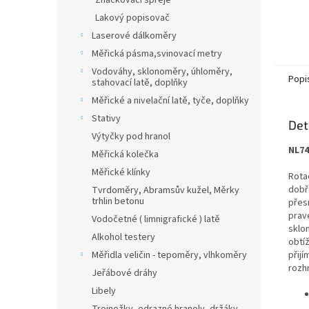
Značkovací spreje
Lakový popisovač
Laserové dálkoměry
Měřická pásma,svinovací metry
Vodováhy, sklonoměry, úhloměry,
Popi
stahovací latě, doplňky
Měřické a nivelační latě, tyče, doplňky
Stativy
Det
Výtyčky pod hranol
NL74
Měřická kolečka
Měřické klínky
Rotač
dobř
Tvrdoměry, Abramsův kužel, Měrky
trhlin betonu
přesn
prav
Vodočetné ( limnigrafické ) latě
sklon
Alkohol testery
obtí
Měřidla veličin - tepoměry, vlhkoměry
přijí
rozh
Jeřábové dráhy
Libely