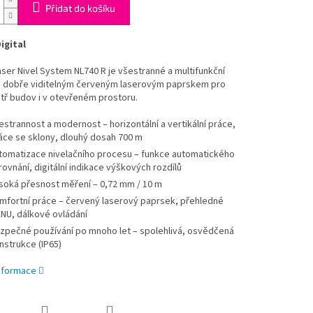
Přidat do košíku
igital
aser Nivel System NL740 R je všestranné a multifunkční
 s dobře viditelným červeným laserovým paprskem pro
itř budov i v otevřeném prostoru.
estrannost a modernost – horizontální a vertikální práce,
áce se sklony, dlouhý dosah 700 m
tomatizace nivelačního procesu – funkce automatického
rovnání, digitální indikace výškových rozdílů
soká přesnost měření – 0,72 mm / 10 m
mfortní práce – červený laserový paprsek, přehledné
NU, dálkové ovládání
zpečné používání po mnoho let – spolehlivá, osvědčená
nstrukce (IP65)
informace