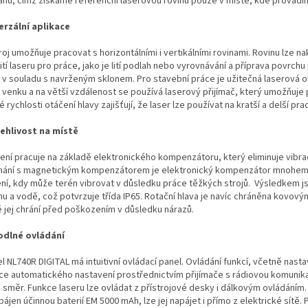
ahu, čímž získáme referenční laserovou rovinu pouze v místě, kde provádím
erzální aplikace
troj umožňuje pracovat s horizontálními i vertikálními rovinami. Rovinu lz
tí laseru pro práce, jako je lití podlah nebo vyrovnávání a příprava povrchu
 v souladu s navrženým sklonem. Pro stavební práce je užitečná laserová o
 venku a na větší vzdálenost se používá laserový přijímač, který umožňuje 
 rychlosti otáčení hlavy zajišťují, že laser lze používat na kratší a delší pr
ehlivost na místě
zení pracuje na základě elektronického kompenzátoru, který eliminuje vibrac
nání s magnetickým kompenzátorem je elektronický kompenzátor mnohem p
ní, kdy může terén vibrovat v důsledku práce těžkých strojů. Výsledkem jsou
hu a vodě, což potvrzuje třída IP65. Rotační hlava je navíc chráněna kovov
é jej chrání před poškozením v důsledku nárazů.
dlné ovládání
 NL740R DIGITAL má intuitivní ovládací panel. Ovládání funkcí, včetně nast
ce automatického nastavení prostřednictvím přijímače s rádiovou komunik
 směr. Funkce laseru lze ovládat z přístrojové desky i dálkovým ovládání
pájen účinnou baterií EM 5000 mAh, lze jej napájet i přímo z elektrické sítě.