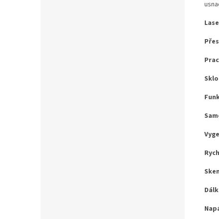
usnad
Lase
Pře
Prac
Sklo
Funk
Samo
Vyge
Rych
Ske
Dálk
Napá