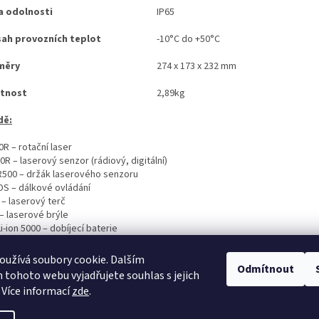
a odolnosti
IP65
ah provozních teplot
-10°C do +50°C
měry
274 x 173 x 232 mm
tnost
2,89kg
dě:
R – rotační laser
R – laserový senzor (rádiový, digitální)
R500 – držák laserového senzoru
DS – dálkové ovládání
 – laserový terč
– laserové brýle
i-ion 5000 – dobíjecí baterie
 – nabíječka
ravní kufr
užívá soubory cookie. Dalším
Odmítnout
tohoto webu vyjadřujete souhlas s jejich
 Více informací
zde
.