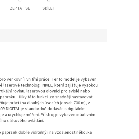
ZEPTAT SE
SDÍLET
 pro venkovní i vnitřní práce. Tento model je vybaven
 laserové technologii NIVEL, která zajišťuje vysokou
rtikální rovinu, laserovou olovnici pro svislé nebo
paprsku. Díky této funkci lze snadněji nastavovat
ňuje práci i na dlouhých úsecích (dosah 700 m), v
40R DIGITAL je standardně dodáván s digitálním
 a urychluje měření. Přístroj je vybaven intuitivním
ého dálkového ovládání.
 paprsek dobře viditelný i na vzdálenost několika