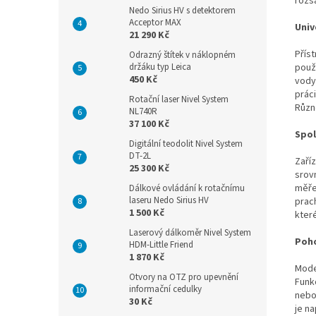
rozs
Nedo Sirius HV s detektorem
Acceptor MAX
Univ
21 290 Kč
Přís
Odrazný štítek v náklopném
držáku typ Leica
použi
450 Kč
vody
práci
Rotační laser Nivel System
Různé
NL740R
37 100 Kč
Spol
Digitální teodolit Nivel System
DT-2L
Zaří
25 300 Kč
srov
měře
Dálkové ovládání k rotačnímu
laseru Nedo Sirius HV
prac
1 500 Kč
kter
Laserový dálkoměr Nivel System
Poho
HDM-Little Friend
1 870 Kč
Model
Otvory na OTZ pro upevnění
Funk
informační cedulky
nebo
30 Kč
je na