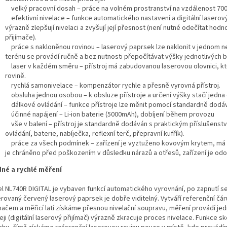
velký pracovní dosah – práce na volném prostranství na vzdálenost 700
efektivní nivelace – funkce automatického nastavení a digitální laserov
výrazně zlepšují nivelaci a zvyšují její přesnost (není nutné odečítat hodn
přijímače).
práce s nakloněnou rovinou – laserový paprsek lze naklonit v jednom n
terénu se provádí ručně a bez nutnosti přepočítávat výšky jednotlivých 
laser v každém směru – přístroj má zabudovanou laserovou olovnici, kte
rovině.
rychlá samonivelace – kompenzátor rychle a přesně vyrovná přístroj.
obsluha jednou osobou – k obsluze přístroje a určení výšky stačí jedna
dálkové ovládání – funkce přístroje lze měnit pomocí standardně dodá
účinné napájení – Li-ion baterie (5000mAh), dobíjení během provozu
vše v balení – přístroj je standardně dodáván s praktickým příslušenství
ovládání, baterie, nabíječka, reflexní terč, přepravní kufřík).
práce za všech podmínek – zařízení je vyztuženo kovovým krytem, má 
je chráněno před poškozením v důsledku nárazů a otřesů, zařízení je odol
né a rychlé měření
l NL740R DIGITAL je vybaven funkcí automatického vyrovnání, po zapnutí se
rovaný červený laserový paprsek je dobře viditelný. Vytváří referenční čáru
mačem a měřicí latí získáme přesnou nivelační soupravu, měření provádí jed
leji (digitální laserový přijímač) výrazně zkracuje proces nivelace. Funkc