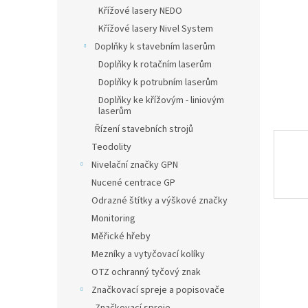
n
Křížové lasery NEDO
e
Křížové lasery Nivel System
l
Doplňky k stavebním laserům
Doplňky k rotačním laserům
Doplňky k potrubním laserům
Doplňky ke křížovým - liniovým
laserům
Řízení stavebních strojů
Teodolity
Nivelační značky GPN
Nucené centrace GP
Odrazné štítky a výškové značky
Monitoring
Měřické hřeby
Mezníky a vytyčovací kolíky
OTZ ochranný tyčový znak
Značkovací spreje a popisovače