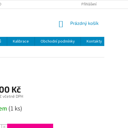
OBNÍCH ÚDAJŮ
Přihlášení
NÁKUPNÍ
Prázdný košík
KOŠÍK
ů
Kalibrace
Obchodní podmínky
Kontakty
100 Kč
č včetně DPH
dem
(1 ks)