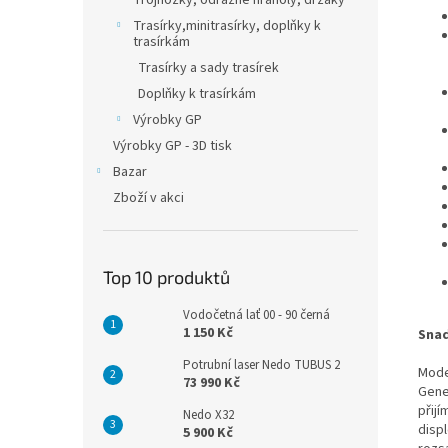
Trojnožky, odrazné hranoly, držáky
Trasírky,minitrasírky, doplňky k
trasírkám
Trasírky a sady trasírek
Doplňky k trasírkám
Výrobky GP
Výrobky GP - 3D tisk
Bazar
Zboží v akci
Top 10 produktů
Vodočetná lať 00 - 90 černá
1 150 Kč
Snad
Potrubní laser Nedo TUBUS 2
Mode
73 990 Kč
Gene
přijí
Nedo X32
disp
5 900 Kč