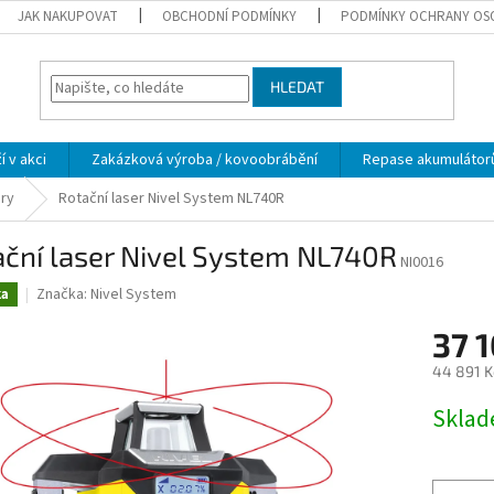
JAK NAKUPOVAT
OBCHODNÍ PODMÍNKY
PODMÍNKY OCHRANY OS
HLEDAT
í v akci
Zakázková výroba / kovoobrábění
Repase akumulátor
ery
Rotační laser Nivel System NL740R
ční laser Nivel System NL740R
NI0016
Značka:
Nivel System
ka
37 
44 891 K
Měrná
Skla
cena: