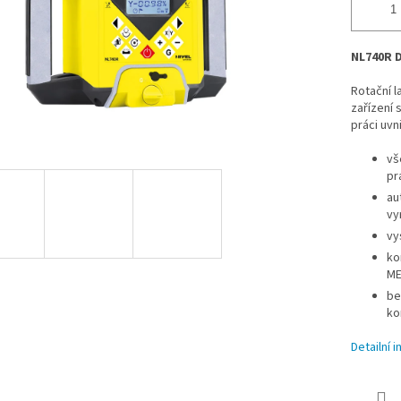
NL740R D
Rotační l
zařízení
práci uvn
vš
pr
au
vy
vy
ko
ME
be
ko
Detailní 