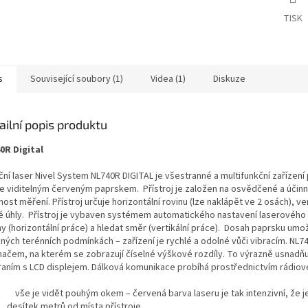
TISK
s
Související soubory (1)
Videa (1)
Diskuze
ailní popis produktu
0R Digital
ní laser Nivel System NL740R DIGITAL je všestranné a multifunkční zařízení
e viditelným červeným paprskem. Přístroj je založen na osvědčené a účinné
ost měření. Přístroj určuje horizontální rovinu (lze naklápět ve 2 osách), ve
é úhly. Přístroj je vybaven systémem automatického nastavení laserového 
y (horizontální práce) a hledat směr (vertikální práce). Dosah paprsku umož
žných terénních podmínkách – zařízení je rychlé a odolné vůči vibracím. NL7
mačem, na kterém se zobrazují číselné výškové rozdíly. To výrazně usnadňuje
raním s LCD displejem. Dálková komunikace probíhá prostřednictvím rádiov
vše je vidět pouhým okem – červená barva laseru je tak intenzivní, že je
desítek metrů od místa přístroje.