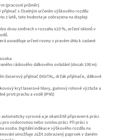
 m (pracovní průměr).
ý přijímač s číselným určením výškového rozdílu
otu z latě, tato hodnota je zobrazena na displeji
ebo dvou směrech v rozsahu ±10 %, určení sklonů v
bodů.
rá usnadňuje určení roviny v pravém úhlu k zadané
 osoba.
vaného rádiového dálkového ovládání (dosah 100 m).
m (laserový přijímač DIGITAL, držák přijímače, dálkové
kovový kryt laserové hlavy, gumový rohové výztuže a
né proti prachu a vodě (IP65)
 automaticky vyrovná a je okamžitě připraven k práci.
 pro vodorovnou nebo svislou práci. Při práci s
na osoba. Digitální indikace výškového rozdílu na
e skenování umožňuje zúžit zobrazený paprsek v daném