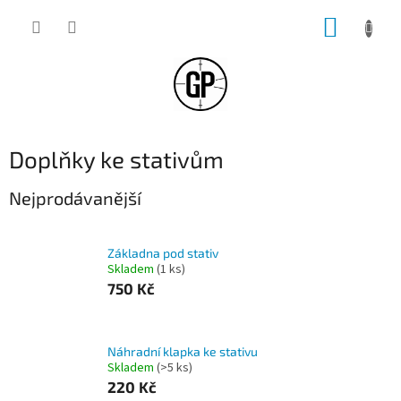
Přejít
NÁKUP
na
obsah
KOŠÍK
Doplňky ke stativům
Nejprodávanější
Základna pod stativ
Skladem
(1 ks)
750 Kč
Náhradní klapka ke stativu
Skladem
(>5 ks)
220 Kč