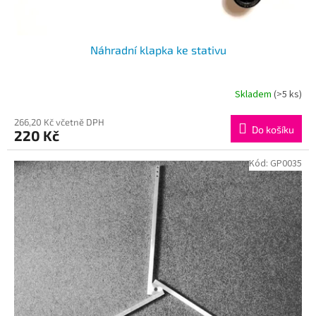
ů
Náhradní klapka ke stativu
Skladem
(>5 ks)
266,20 Kč včetně DPH
Do košíku
220 Kč
Kód:
GP0035