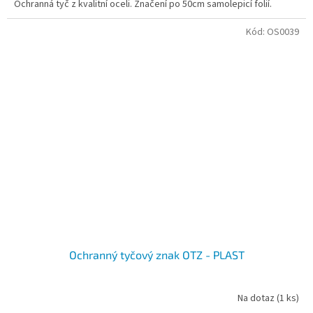
Ochranná tyč z kvalitní oceli. Značení po 50cm samolepicí folií.
Kód:
OS0039
Ochranný tyčový znak OTZ - PLAST
Na dotaz
(1 ks)