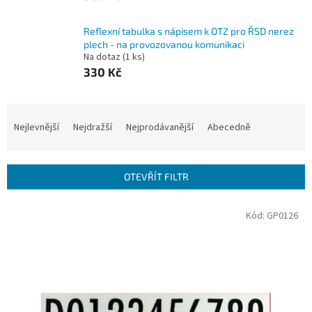
Reflexní tabulka s nápisem k OTZ pro ŘSD nerez
plech - na provozovanou komunikaci
Na dotaz
(1 ks)
330 Kč
Ř
a
Nejlevnější
Nejdražší
Nejprodávanější
Abecedně
z
e
n
OTEVŘÍT FILTR
í
p
V
Kód:
GP0126
r
ý
o
p
d
i
u
s
k
p
t
r
ů