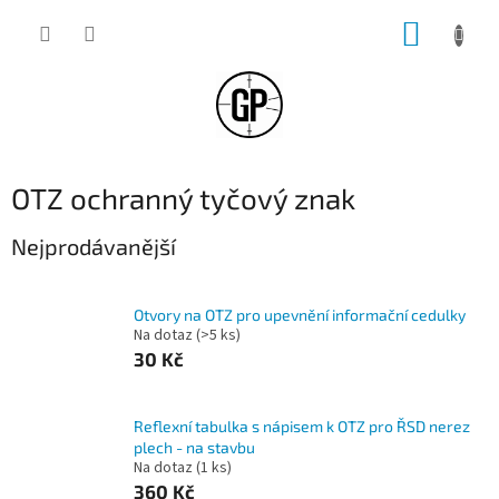
Přejít
NÁKUP
na
obsah
KOŠÍK
OTZ ochranný tyčový znak
Nejprodávanější
Otvory na OTZ pro upevnění informační cedulky
Na dotaz
(>5 ks)
30 Kč
Reflexní tabulka s nápisem k OTZ pro ŘSD nerez
plech - na stavbu
Na dotaz
(1 ks)
360 Kč