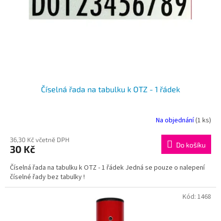
o
d
u
k
t
ů
Číselná řada na tabulku k OTZ - 1 řádek
Na objednání
(1 ks)
36,30 Kč včetně DPH
Do košíku
30 Kč
Číselná řada na tabulku k OTZ - 1 řádek Jedná se pouze o nalepení
číselné řady bez tabulky !
Kód:
1468