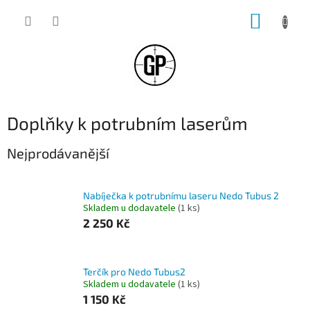
Přejít
NÁKUP
na
obsah
KOŠÍK
Doplňky k potrubním laserům
Nejprodávanější
Nabíječka k potrubnímu laseru Nedo Tubus 2
Skladem u dodavatele
(1 ks)
2 250 Kč
Terčík pro Nedo Tubus2
Skladem u dodavatele
(1 ks)
1 150 Kč