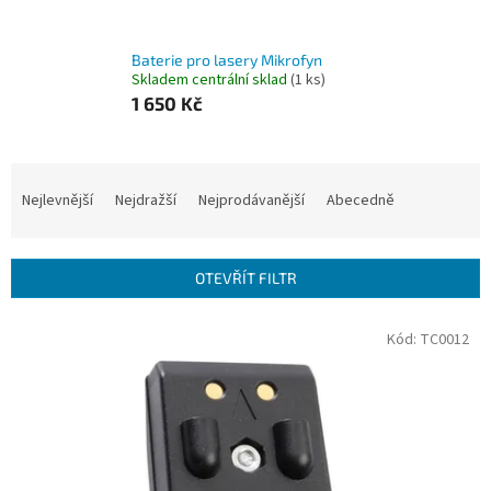
Baterie pro lasery Mikrofyn
Skladem centrální sklad
(1 ks)
1 650 Kč
Ř
a
Nejlevnější
Nejdražší
Nejprodávanější
Abecedně
z
e
n
OTEVŘÍT FILTR
í
p
V
Kód:
TC0012
r
ý
o
p
d
i
u
s
k
p
t
r
ů