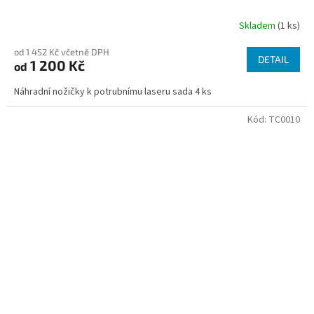
Skladem
(1 ks)
od 1 452 Kč včetně DPH
DETAIL
1 200 Kč
od
Náhradní nožičky k potrubnímu laseru sada 4 ks
Kód:
TC0010