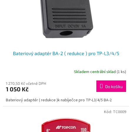
o
d
u
k
t
ů
Bateriový adaptér BA-2 ( redukce ) pro TP-L3/4/5
Skladem centrální sklad
(1 ks)
1 270,50 Kč včetně DPH
Do košíku
1 050 Kč
Bateriový adaptér ( redukce )k nabíječce pro TP-L3/4/5 BA-2
Kód:
TC0009