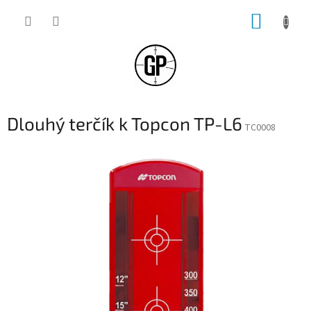
Přejít
NÁKUP
na
obsah
KOŠÍK
Dlouhý terčík k Topcon TP-L6
TC0008