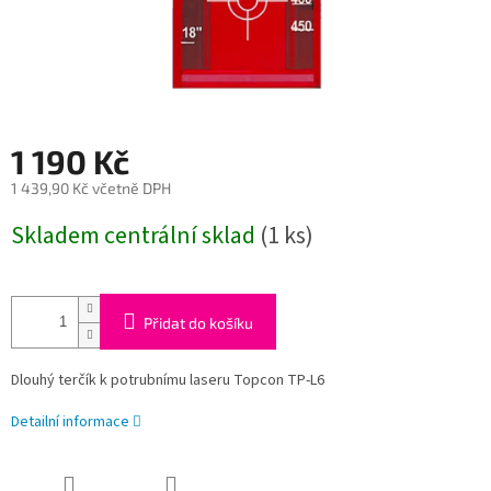
1 190 Kč
1 439,90 Kč včetně DPH
Měrná
Skladem centrální sklad
(1 ks)
cena:
Přidat do košíku
Dlouhý terčík k potrubnímu laseru Topcon TP-L6
Detailní informace