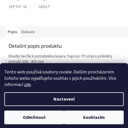
ZEPTAT SE
SDÍLET
Popis
Diskuze
Detailní popis produktu
Dlouhý terčík k potrubnímu laseru Topcon TP-L6 pro průměry
potrubí 300 - 450 mm
Tento web používá soubory cookie. Dalším procházením
tohoto webu vyjadřujete souhlas s jejich používáním.. Více
Z
informací
zde
.
á
Vytvořil Shoptet
p
Nastavení
a
t
Copyright 2026
GP spol. s r.o.
. Všechna práva vyhrazena.
Upravit
í
Odmítnout
Souhlasím
nastavení cookies