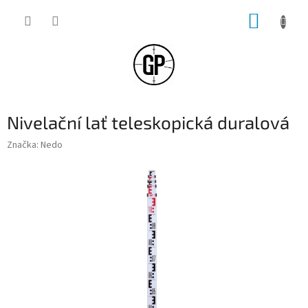
Přejít
NÁKUP
na
obsah
KOŠÍK
Nivelační lať teleskopická duralová
Značka:
Nedo