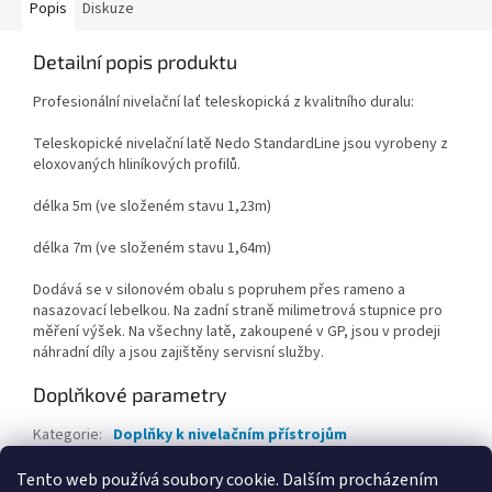
Popis
Diskuze
Detailní popis produktu
Profesionální nivelační lať teleskopická z kvalitního duralu:
Teleskopické nivelační latě Nedo StandardLine jsou vyrobeny z
eloxovaných hliníkových profilů.
délka 5m (ve složeném stavu 1,23m)
délka 7m (ve složeném stavu 1,64m)
Dodává se v silonovém obalu s popruhem přes rameno a
nasazovací lebelkou. Na zadní straně milimetrová stupnice pro
měření výšek. Na všechny latě, zakoupené v GP, jsou v prodeji
náhradní díly a jsou zajištěny servisní služby.
Doplňkové parametry
Kategorie
:
Doplňky k nivelačním přístrojům
Záruka
:
2 roky
Tento web používá soubory cookie. Dalším procházením