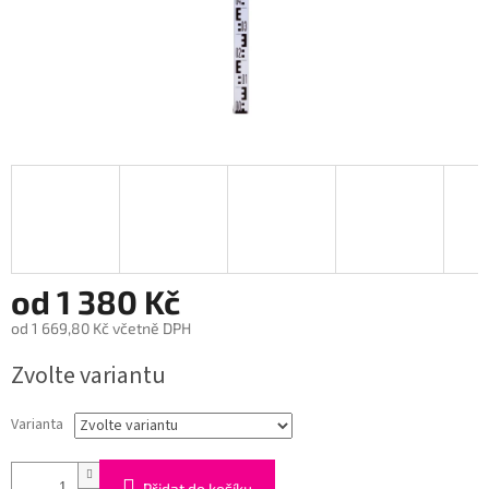
od
1 380 Kč
od
1 669,80 Kč
včetně DPH
Měrná
Zvolte variantu
cena:
Varianta
Přidat do košíku