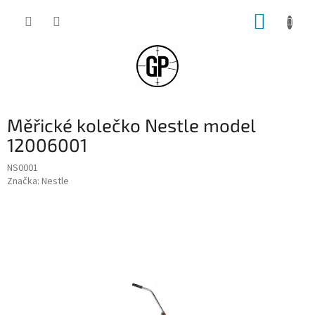
Přejít
NÁKUP
na
obsah
KOŠÍK
Měřické kolečko Nestle model
12006001
NS0001
Značka:
Nestle