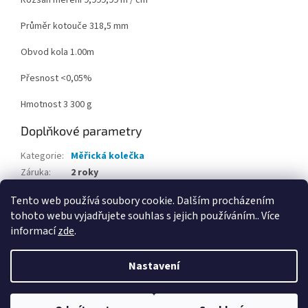
Rozsah měření 9,999,99 m / cm
Průměr kotouče 318,5 mm
Obvod kola 1.00m
Přesnost <0,05%
Hmotnost 3 300 g
Doplňkové parametry
Kategorie
:
Měřická kolečka
Záruka
:
2 roky
Hmotnost
:
3.3 kg
Tento web používá soubory cookie. Dalším procházením
tohoto webu vyjadřujete souhlas s jejich používáním.. Více
Z
informací
zde
.
á
Vytvořil Shoptet
p
Nastavení
a
t
Copyright 2026
GP spol. s r.o.
. Všechna práva vyhrazena.
Upravit
í