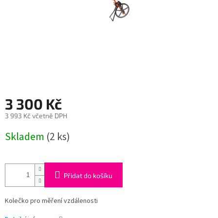
3 300 Kč
3 993 Kč včetně DPH
Měrná
Skladem
(2 ks)
cena:
Přidat do košíku
Kolečko pro měření vzdálenosti