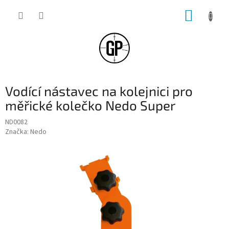
Přejít
NÁKUP
na
obsah
KOŠÍK
Vodící nástavec na kolejnici pro
měřické kolečko Nedo Super
ND0082
Značka:
Nedo