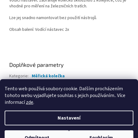
Vodící nástavec zabraňuje kolečku sklouznutí z kolejnice, což je
vhodné pro měření
na železničních tratích.
Lze jej snadno namontovat bez použití nástrojů.
Obsah balení: Vodící nástavec 2x
Doplňkové parametry
Kategorie
:
Měřická kolečka
Záruka
:
2 roky
Tento web používá soubory cookie. Dalším procházením
tohoto webu vyjadřujete souhlas s jejich používáním.. Více
Z
informací
zde
.
á
Vytvořil Shoptet
p
Nastavení
a
t
Copyright 2026
GP spol. s r.o.
. Všechna práva vyhrazena.
Upravit
í
Odmítnout
Souhlasím