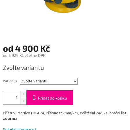
od
4 900 Kč
od
5 929 Kč
včetně DPH
Měrná
Zvolte variantu
cena:
Varianta
Přidat do košíku
Přístroj ProNivo PNSL24, Přesnost 2mm/km, zvětšení 24x, kalibrační list
zdarma.
Detailní informace