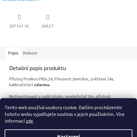
ZEPTAT SE
SDÍLET
Popis
Diskuze
Detailní popis produktu
Přístroj ProNivo PNSL24, Přesnost 2mm/km, zvětšení 24x,
kalibrační list
zdarma.
Možnost koupit v sadě (stativ, nivelační lať 5m, přístroj).
Tento web používá soubory cookie. Dalším procházením
tohoto webu vyjadřujete souhlas s jejich používáním.. Více
Z
informací
zde
.
á
Vytvořil Shoptet
p
Nastavení