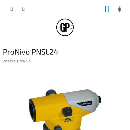
Přejít
NÁKUP
na
obsah
KOŠÍK
ProNivo PNSL24
Značka:
ProNivo