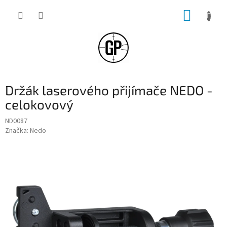
Přejít
NÁKUP
na
obsah
KOŠÍK
Držák laserového přijímače NEDO -
celokovový
ND0087
Značka:
Nedo