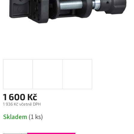
1 600 Kč
1 936 Kč včetně DPH
Měrná
Skladem
(1 ks)
cena: