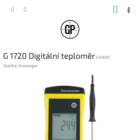
Přejít
NÁKUP
na
obsah
KOŠÍK
G 1720 Digitální teploměr
GS0002
Značka:
Greisinger