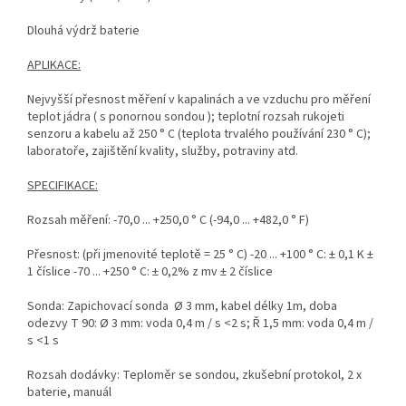
Dlouhá výdrž baterie
APLIKACE:
Nejvyšší přesnost měření v kapalinách a ve vzduchu pro měření
teplot jádra ( s ponornou sondou ); teplotní rozsah rukojeti
senzoru a kabelu až 250 ° C (teplota trvalého používání 230 ° C);
laboratoře, zajištění kvality, služby, potraviny atd.
SPECIFIKACE:
Rozsah měření: -70,0 ... +250,0 ° C (-94,0 ... +482,0 ° F)
Přesnost: (při jmenovité teplotě = 25 ° C) -20 ... +100 ° C: ± 0,1 K ±
1 číslice -70 ... +250 ° C: ± 0,2% z mv ± 2 číslice
Sonda: Zapichovací sonda Ø 3 mm, kabel délky 1m, doba
odezvy T 90: Ø 3 mm: voda 0,4 m / s <2 s; Ř 1,5 mm: voda 0,4 m /
s <1 s
Rozsah dodávky: Teploměr se sondou, zkušební protokol, 2 x
baterie, manuál