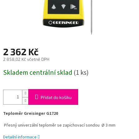
2 362 Kč
2 858,02 Kč včetně DPH
Měrná
Skladem centrální sklad
(1 ks)
cena:
Přidat do košíku
Teploměr Greisinger G1720
Přesný univerzální teploměr se zapichovací sondou Ø 3 mm
Detailní informace