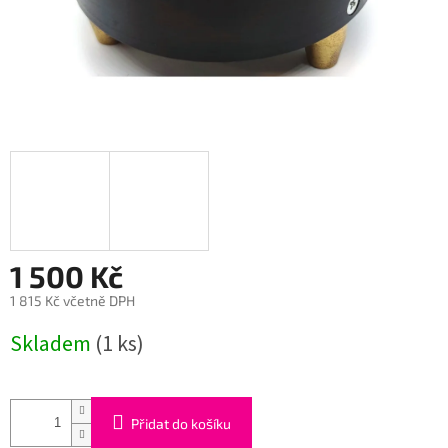
1 500 Kč
1 815 Kč včetně DPH
Měrná
Skladem
(1 ks)
cena:
Přidat do košíku