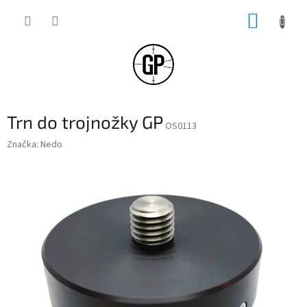
Přejít
NÁKUP
na
obsah
KOŠÍK
Trn do trojnožky GP
OS0113
Značka:
Nedo