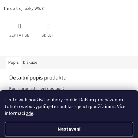
Trn do trojnožky W5/8"
ZEPTAT SE
SDÍLET
Popis
Diskuze
Detailní popis produktu
Popis produktu není dostupný
Tento web používá soubory cookie. Dalším procházením
tohoto webu vyjadřujete souhlas s jejich používáním.. Více
Z
informací
zde
.
á
Vytvořil Shoptet
p
Nastavení
a