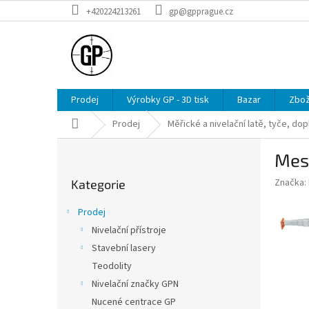
Přejít
+420224213261
gp@gpprague.cz
na
obsah
Prodej
Výrobky GP - 3D tisk
Bazar
Zbož
Domů
Prodej
Měřické a nivelační latě, tyče, dop
P
Mes
o
Přeskočit
s
Značka:
Kategorie
kategorie
t
r
Prodej
a
Nivelační přístroje
n
Stavební lasery
n
í
Teodolity
p
Nivelační značky GPN
a
Nucené centrace GP