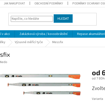
JAK NAKUPOVAT
OBCHODNÍ PODMÍNKY
PODMÍNKY OCHRANY OS
HLEDAT
í v akci
Zakázková výroba / kovoobrábění
Repase akumulátor
lňky
Výsuvné měřící tyče
Messfix
sfix
Nedo
od
od
7 804
Měrná
Zvolt
cena:
Varianta