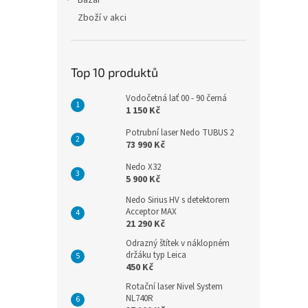
Bazar
Zboží v akci
Top 10 produktů
Vodočetná lať 00 - 90 černá
1 150 Kč
Potrubní laser Nedo TUBUS 2
73 990 Kč
Nedo X32
5 900 Kč
Nedo Sirius HV s detektorem
Acceptor MAX
21 290 Kč
Odrazný štítek v náklopném
držáku typ Leica
450 Kč
Rotační laser Nivel System
NL740R