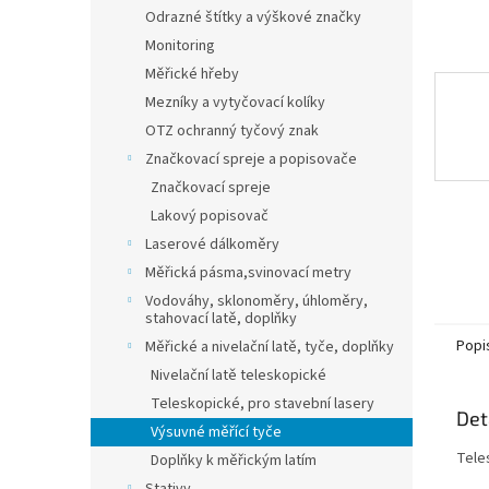
n
Odrazné štítky a výškové značky
e
Monitoring
l
Měřické hřeby
Mezníky a vytyčovací kolíky
OTZ ochranný tyčový znak
Značkovací spreje a popisovače
Značkovací spreje
Lakový popisovač
Laserové dálkoměry
Měřická pásma,svinovací metry
Vodováhy, sklonoměry, úhloměry,
stahovací latě, doplňky
Popi
Měřické a nivelační latě, tyče, doplňky
Nivelační latě teleskopické
Teleskopické, pro stavební lasery
Det
Výsuvné měřící tyče
Tele
Doplňky k měřickým latím