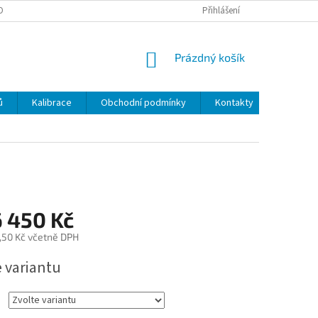
OBNÍCH ÚDAJŮ
Přihlášení
NÁKUPNÍ
Prázdný košík
KOŠÍK
ů
Kalibrace
Obchodní podmínky
Kontakty
6 450 Kč
,50 Kč
včetně DPH
e variantu