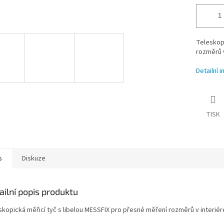
Teleskopi
rozměrů v
Detailní 
TISK
s
Diskuze
ailní popis produktu
skopická měřicí tyč s libelou MESSFIX pro přesné měření rozměrů v interiér