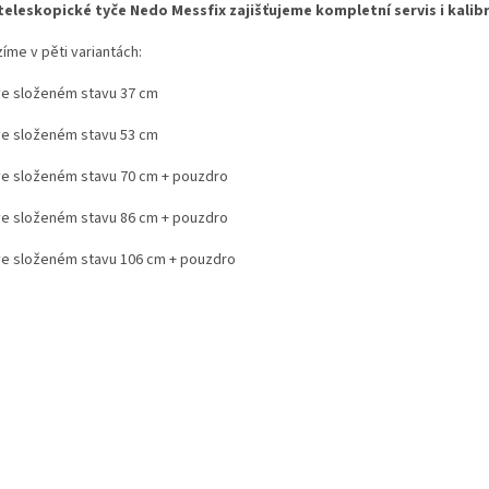
teleskopické tyče Nedo Messfix zajišťujeme kompletní servis i kalib
íme v pěti variantách:
ve složeném stavu 37 cm
ve složeném stavu 53 cm
ve složeném stavu 70 cm + pouzdro
ve složeném stavu 86 cm + pouzdro
ve složeném stavu 106 cm + pouzdro