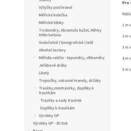
Stativy
Pro 
Výtyčky pod hranol
Nabíz
Měřická kolečka
Měřické klínky
1 m 
Tvrdoměry, Abramsův kužel, Měrky
trhlin betonu
2 m 
Vodočetné ( limnigrafické ) latě
3 m 
Alkohol testery
Měřidla veličin - tepoměry, vlhkoměry
4 m 
Jeřábové dráhy
5 m 
Libely
Trojnožky, odrazné hranoly, držáky
Trasírky,minitrasírky, doplňky k
trasírkám
Trasírky a sady trasírek
Doplňky k trasírkám
Výrobky GP
Výrobky GP - 3D tisk