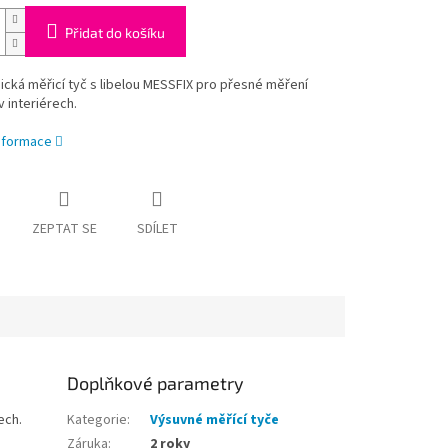
Přidat do košíku
cká měřicí tyč s libelou MESSFIX pro přesné měření
 interiérech.
informace
ZEPTAT SE
SDÍLET
Doplňkové parametry
ech.
Kategorie
:
Výsuvné měřící tyče
Záruka
:
2 roky