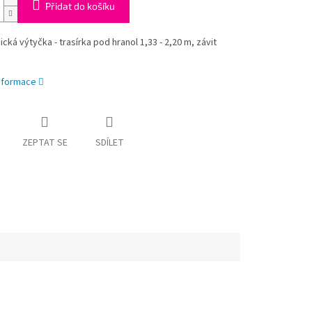
Přidat do košíku
cká výtyčka - trasírka pod hranol 1,33 - 2,20 m, závit
informace
ZEPTAT SE
SDÍLET