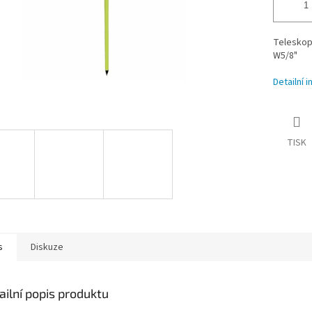
Teleskopi
W5/8"
Detailní 
TISK
s
Diskuze
ailní popis produktu