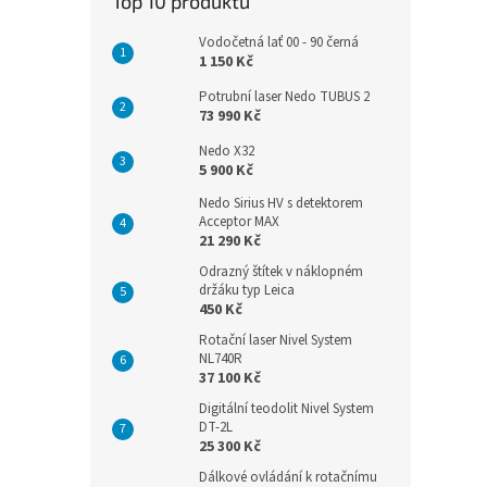
Top 10 produktů
Vodočetná lať 00 - 90 černá
1 150 Kč
Potrubní laser Nedo TUBUS 2
73 990 Kč
Nedo X32
5 900 Kč
Nedo Sirius HV s detektorem
Acceptor MAX
21 290 Kč
Odrazný štítek v náklopném
držáku typ Leica
450 Kč
Rotační laser Nivel System
NL740R
37 100 Kč
Digitální teodolit Nivel System
DT-2L
25 300 Kč
Dálkové ovládání k rotačnímu