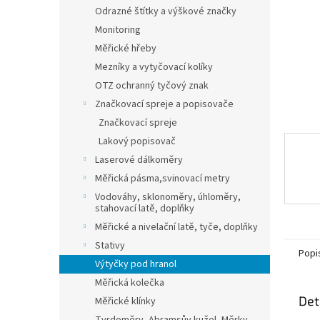
n
Odrazné štítky a výškové značky
e
Monitoring
l
Měřické hřeby
Mezníky a vytyčovací kolíky
OTZ ochranný tyčový znak
Značkovací spreje a popisovače
Značkovací spreje
Lakový popisovač
Laserové dálkoměry
Měřická pásma,svinovací metry
Vodováhy, sklonoměry, úhloměry,
stahovací latě, doplňky
Měřické a nivelační latě, tyče, doplňky
Stativy
Popi
Výtyčky pod hranol
Měřická kolečka
Det
Měřické klínky