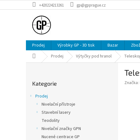
Přejít
+420224213261
gp@gpprague.cz
na
obsah
Prodej
Výrobky GP - 3D tisk
Bazar
Zbož
Domů
Prodej
Výtyčky pod hranol
Teleskop
P
Tele
o
Přeskočit
s
Značka:
Kategorie
kategorie
t
r
Prodej
a
Nivelační přístroje
n
Stavební lasery
n
í
Teodolity
p
Nivelační značky GPN
a
Nucené centrace GP