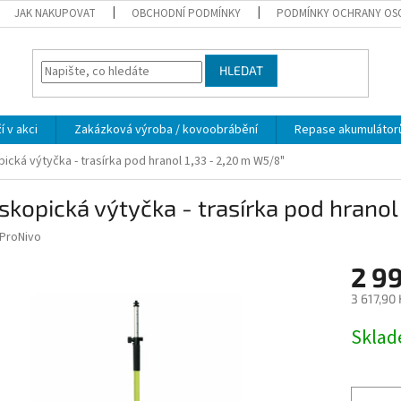
JAK NAKUPOVAT
OBCHODNÍ PODMÍNKY
PODMÍNKY OCHRANY OS
HLEDAT
í v akci
Zakázková výroba / kovoobrábění
Repase akumulátor
ická výtyčka - trasírka pod hranol 1,33 - 2,20 m W5/8"
skopická výtyčka - trasírka pod hranol
ProNivo
2 9
3 617,90
Měrná
Skla
cena: