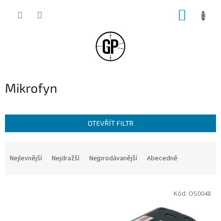
Přejít
NÁKUP
na
obsah
KOŠÍK
Mikrofyn
OTEVŘÍT FILTR
Ř
a
Nejlevnější
Nejdražší
Nejprodávanější
Abecedně
z
e
V
n
Kód:
OS0048
ý
í
p
p