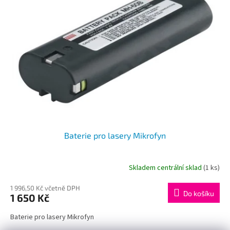
i
r
s
o
p
d
r
u
o
k
d
t
u
ů
k
t
ů
Baterie pro lasery Mikrofyn
Skladem centrální sklad
(1 ks)
1 996,50 Kč včetně DPH
Do košíku
1 650 Kč
Baterie pro lasery Mikrofyn