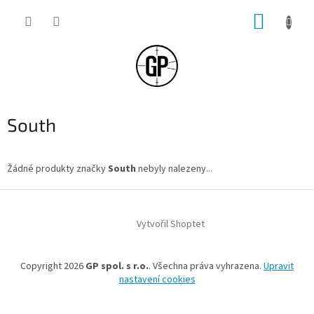
Přejít
NÁKUP
na
obsah
KOŠÍK
South
Žádné produkty značky
South
nebyly nalezeny...
Z
á
Vytvořil Shoptet
p
a
t
Copyright 2026
GP spol. s r.o.
. Všechna práva vyhrazena.
Upravit
í
nastavení cookies