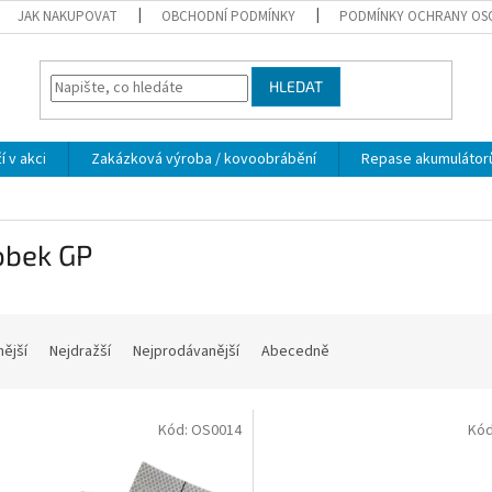
JAK NAKUPOVAT
OBCHODNÍ PODMÍNKY
PODMÍNKY OCHRANY OS
HLEDAT
í v akci
Zakázková výroba / kovoobrábění
Repase akumulátor
obek GP
nější
Nejdražší
Nejprodávanější
Abecedně
Kód:
OS0014
Kó