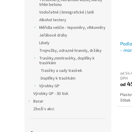
Tvrdoměry, Abramsův kužel, Měrky
trhlin betonu
Vodočetné ( limnigrafické ) latě
Alkohol testery
Měřidla veličin - tepoměry, vlhkoměry
Jeřábové dráhy
Libely
Podlo
- mon
Trojnožky, odrazné hranoly, držáky
Trasírky,minitrasírky, doplňky k
trasírkám
Trasírky a sady trasírek
od 54,
Doplňky k trasírkám
DPH
4
od
Výrobky GP
Výrobky GP - 3D tisk
Plasto
štítek
Bazar
Zboží v akci