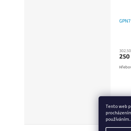
GPN7
302,50
250
Hřebov
Tento web po
procházením 
používáním..
Z