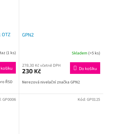
k OTZ
GPN2
taz
(1 ks)
Skladem
(>5 ks)
278,30 Kč včetně DPH
 košíku
Do košíku
230 Kč
pro ŘSD
Nerezová nivelační značka GPN2
d:
GP0006
Kód:
GP0125