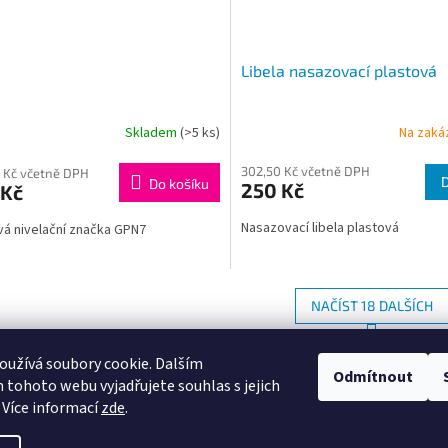
Libela nasazovací plastová
Skladem
(>5 ks)
Na zaká
302,50 Kč včetně DPH
 Kč včetně DPH
Do košíku
250 Kč
 Kč
Nasazovací libela plastová
á nivelační značka GPN7
NAČÍST 18 DALŠÍCH
S
1
4
O
t
užívá soubory cookie. Dalším
r
v
Odmítnout
NAHORU
á
tohoto webu vyjadřujete souhlas s jejich
l
n
á
 Více informací
zde
.
k
d
o
a