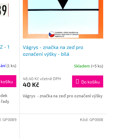
Z - 1
Vágrys - značka na zeď pro
označení výšky - bílá
nání
(1 ks)
Skladem
(>5 ks)
48,40 Kč včetně DPH
 košíku
Do košíku
40 Kč
řádek
Vágrys - značka na zeď pro označení výšky
 řady
d:
GP0089
Kód:
GP0008