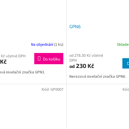
GPN6
Na objednání
(1 ks)
Sklad
od 278,30 Kč včetně
 Kč včetně DPH
Do košíku
 Kč
DPH
230 Kč
od
vá nivelační značka GPN3.
Nerezová nivelační značka GPN6.
Kód:
GP0007
Kó