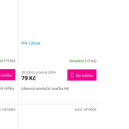
H4 Litina
em
(>5 ks)
Skladem
(>5 ks)
95,59 Kč včetně DPH
 košíku
Do košíku
79 Kč
ní výšky.
Litinová nivelační značka H4
d:
GP0080
Kód:
GP0005