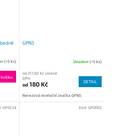
 bedně
GPN5
em
(>5 ks)
Skladem
(>5 ks)
od 217,80 Kč včetně
 košíku
DPH
DETAIL
180 Kč
od
Nerezová nivelační značka GPN5.
d:
GP0124
Kód:
GP0002