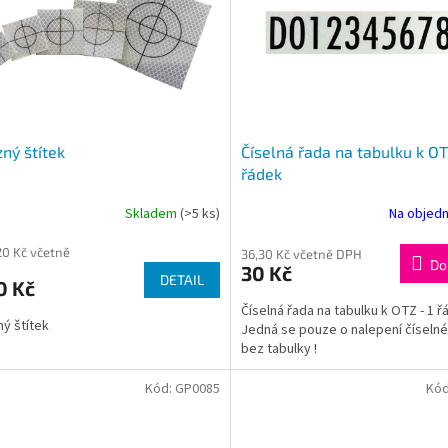
ný štítek
Číselná řada na tabulku k OT
řádek
Skladem
(>5 ks)
Na objed
20 Kč včetně
36,30 Kč včetně DPH
Do
30 Kč
DETAIL
0 Kč
Číselná řada na tabulku k OTZ - 1 
ý štítek
Jedná se pouze o nalepení číselné
bez tabulky !
Kód:
GP0085
Kó