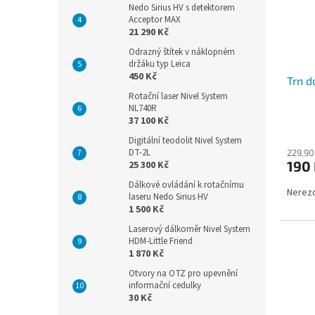
Nedo Sirius HV s detektorem
Acceptor MAX
21 290 Kč
Odrazný štítek v náklopném
držáku typ Leica
450 Kč
Trn d
Rotační laser Nivel System
NL740R
37 100 Kč
Digitální teodolit Nivel System
DT-2L
229,90
190
25 300 Kč
Dálkové ovládání k rotačnímu
Nerezo
laseru Nedo Sirius HV
1 500 Kč
Laserový dálkoměr Nivel System
HDM-Little Friend
1 870 Kč
Otvory na OTZ pro upevnění
informační cedulky
30 Kč