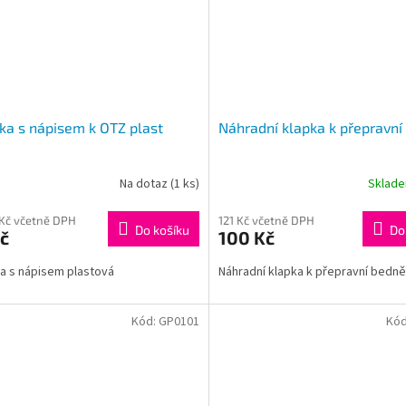
ka s nápisem k OTZ plast
Náhradní klapka k přepravní
Na dotaz
(1 ks)
Sklad
 Kč včetně DPH
121 Kč včetně DPH
Do košíku
Do
č
100 Kč
a s nápisem plastová
Náhradní klapka k přepravní bedně
Kód:
GP0101
Kó