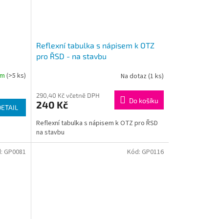
Reflexní tabulka s nápisem k OTZ
pro ŘSD - na stavbu
em
(>5 ks)
Na dotaz
(1 ks)
290,40 Kč včetně DPH
Do košíku
240 Kč
DETAIL
Reflexní tabulka s nápisem k OTZ pro ŘSD
na stavbu
d:
GP0081
Kód:
GP0116