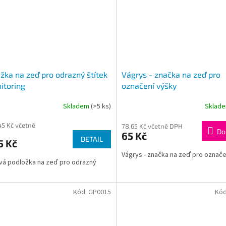
žka na zeď pro odrazný štítek
Vágrys - značka na zeď pro
itoring
označení výšky
Skladem
(>5 ks)
Sklad
45 Kč včetně
78,65 Kč včetně DPH
Do
65 Kč
DETAIL
5 Kč
Vágrys - značka na zeď pro označe
vá podložka na zeď pro odrazný
Kód:
GP0015
Kó