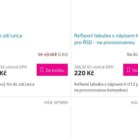
o zdi Leica
Reflexní tabulka s nápisem 
pro ŘSD - na provozovanou
komunikaci
Ve výrobě
(1 ks)
Na do
 Kč včetně DPH
266,20 Kč včetně DPH
Do košíku
Do
 Kč
220 Kč
vý trn do zdi Leica
Reflexní tabulka s nápisem k OTZ 
na provozovanou komunikaci
Kód:
GP0003
Kó