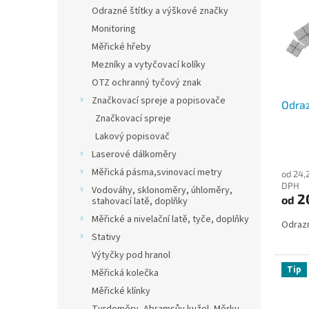
i
r
n
Odrazné štítky a výškové značky
s
o
e
Monitoring
p
d
l
r
u
Měřické hřeby
o
k
Mezníky a vytyčovací kolíky
d
t
OTZ ochranný tyčový znak
u
ů
Značkovací spreje a popisovače
Odraz
k
Značkovací spreje
t
ů
Lakový popisovač
Laserové dálkoměry
Měřická pásma,svinovací metry
od 24,
DPH
Vodováhy, sklonoměry, úhloměry,
2
od
stahovací latě, doplňky
Měřické a nivelační latě, tyče, doplňky
Odrazn
Stativy
Výtyčky pod hranol
Tip
Měřická kolečka
Měřické klínky