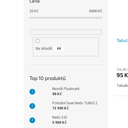
Cena
20
Kč
6490
Kč
Tabul
Na skladě
64
114,95
95 K
Top 10 produktů
Tabulk
Mezník Plastmark
88 Kč
Potrubní laser Nedo TUBUS 2
73 990 Kč
Nedo X32
5 900 Kč