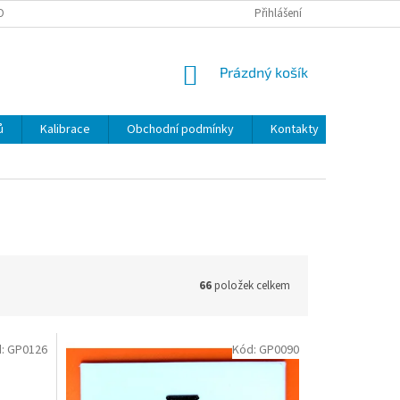
OBNÍCH ÚDAJŮ
Přihlášení
NÁKUPNÍ
Prázdný košík
KOŠÍK
ů
Kalibrace
Obchodní podmínky
Kontakty
66
položek celkem
d:
GP0126
Kód:
GP0090