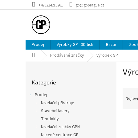
Přejít
+420224213261
gp@gpprague.cz
na
obsah
Prodej
Výrobky GP - 3D tisk
Bazar
Zbož
Domů
Prodávané značky
Výrobek GP
P
Výr
o
Přeskočit
s
Kategorie
kategorie
t
Ř
r
Prodej
a
a
Nejlev
Nivelační přístroje
z
n
Stavební lasery
e
n
V
n
í
Teodolity
ý
í
p
Nivelační značky GPN
p
p
a
Nucené centrace GP