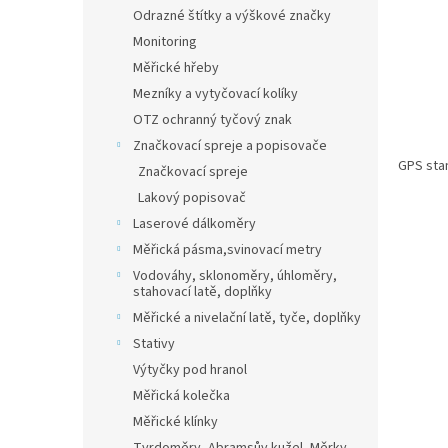
n
Odrazné štítky a výškové značky
e
Monitoring
l
Měřické hřeby
Mezníky a vytyčovací kolíky
OTZ ochranný tyčový znak
Značkovací spreje a popisovače
GPS stan
Značkovací spreje
Lakový popisovač
Laserové dálkoměry
Měřická pásma,svinovací metry
Vodováhy, sklonoměry, úhloměry,
stahovací latě, doplňky
Měřické a nivelační latě, tyče, doplňky
Stativy
Výtyčky pod hranol
Měřická kolečka
Měřické klínky