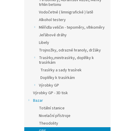
Tvrdoměry, Abramsův kužel, Měrky
trhlin betonu
Vodočetné ( limnigrafické ) latě
Alkohol testery
Měřidla veličin - tepoměry, vlhkoměry
Jeřábové dráhy
Libely
Trojnožky, odrazné hranoly, držáky
Trasírky,minitrasírky, doplňky k
trasírkám
Trasírky a sady trasírek
Doplňky k trasírkám
Výrobky GP
Výrobky GP - 3D tisk
Bazar
Totální stanice
Nivelační přístroje
Theodolity