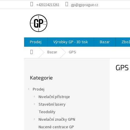
Přejít
+420224213261
gp@gpprague.cz
na
obsah
Prodej
Výrobky GP - 3D tisk
Bazar
Zbož
Domů
Bazar
GPS
P
GPS
o
Přeskočit
s
Kategorie
kategorie
t
r
Prodej
a
Nivelační přístroje
n
Stavební lasery
n
í
Teodolity
p
Nivelační značky GPN
a
Nucené centrace GP