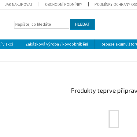
JAK NAKUPOVAT
OBCHODNÍ PODMÍNKY
PODMÍNKY OCHRANY OS
HLEDAT
í v akci
Zakázková výroba / kovoobrábění
Repase akumulátor
Produkty teprve připra