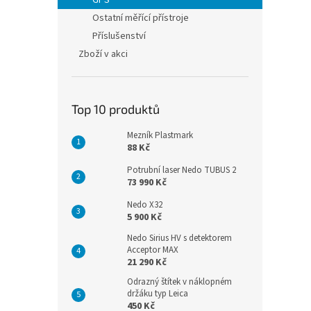
GPS
Ostatní měřící přístroje
Příslušenství
Zboží v akci
Top 10 produktů
Mezník Plastmark
88 Kč
Potrubní laser Nedo TUBUS 2
73 990 Kč
Nedo X32
5 900 Kč
Nedo Sirius HV s detektorem
Acceptor MAX
21 290 Kč
Odrazný štítek v náklopném
držáku typ Leica
450 Kč