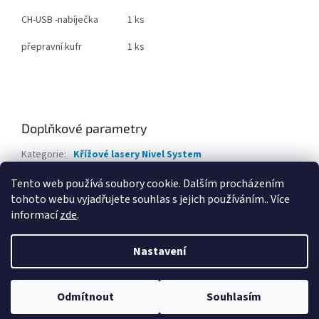
CH-USB -nabíječka
1 ks
přepravní kufr
1 ks
Doplňkové parametry
Kategorie
:
Křížové lasery Nivel System
Záruka
:
2 roky
Tento web používá soubory cookie. Dalším procházením
tohoto webu vyjadřujete souhlas s jejich používáním.. Více
Z
informací
zde
.
á
Vytvořil Shoptet
p
Nastavení
a
t
Copyright 2026
GP spol. s r.o.
. Všechna práva vyhrazena.
Upravit
í
Odmítnout
Souhlasím
nastavení cookies