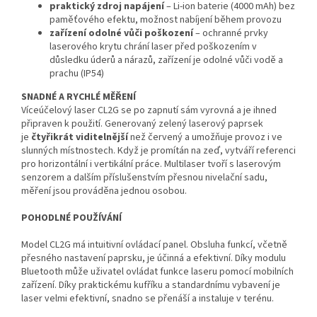
praktický zdroj napájení
– Li-ion baterie (4000 mAh) bez
paměťového efektu, možnost nabíjení během provozu
zařízení odolné vůči poškození
– ochranné prvky
laserového krytu chrání laser před poškozením v
důsledku úderů a nárazů, zařízení je odolné vůči vodě a
prachu (IP54)
SNADNÉ A RYCHLÉ MĚŘENÍ
Víceúčelový laser CL2G se po zapnutí sám vyrovná a je ihned
připraven k použití. Generovaný zelený laserový paprsek
je
čtyřikrát viditelnější
než červený a umožňuje provoz i ve
slunných místnostech. Když je promítán na zeď, vytváří referenci
pro horizontální i vertikální práce. Multilaser tvoří s laserovým
senzorem a dalším příslušenstvím přesnou nivelační sadu,
měření jsou prováděna jednou osobou.
POHODLNÉ POUŽÍVÁNÍ
Model CL2G má intuitivní ovládací panel. Obsluha funkcí, včetně
přesného nastavení paprsku, je účinná a efektivní. Díky modulu
Bluetooth může uživatel ovládat funkce laseru pomocí mobilních
zařízení. Díky praktickému kufříku a standardnímu vybavení je
laser velmi efektivní, snadno se přenáší a instaluje v terénu.