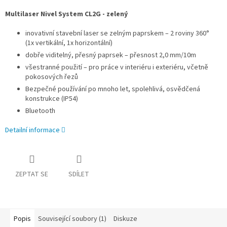
Multilaser Nivel System CL2G - zelený
inovativní stavební laser se zelným paprskem – 2 roviny 360°
(1x vertikální, 1x horizontální)
dobře viditelný, přesný paprsek – přesnost 2,0 mm/10m
všestranné použití – pro práce v interiéru i exteriéru, včetně
pokosových řezů
Bezpečné používání po mnoho let, spolehlivá, osvědčená
konstrukce (IP54)
Bluetooth
Detailní informace
ZEPTAT SE
SDÍLET
Popis
Související soubory (1)
Diskuze