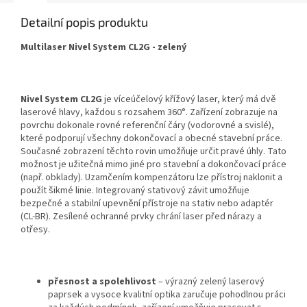
Detailní popis produktu
Multilaser Nivel System CL2G - zelený
Nivel System CL2G
je víceúčelový křížový laser, který má dvě
laserové hlavy, každou s rozsahem 360°. Zařízení zobrazuje na
povrchu dokonale rovné referenční čáry (vodorovné a svislé),
které podporují všechny dokončovací a obecné stavební práce.
Současné zobrazení těchto rovin umožňuje určit pravé úhly. Tato
možnost je užitečná mimo jiné pro stavební a dokončovací práce
(např. obklady). Uzamčením kompenzátoru lze přístroj naklonit a
použít šikmé linie. Integrovaný stativový závit umožňuje
bezpečné a stabilní upevnění přístroje na stativ nebo adaptér
(CL-BR). Zesílené ochranné prvky chrání laser před nárazy a
otřesy.
přesnost a spolehlivost
– výrazný zelený laserový
paprsek a vysoce kvalitní optika zaručuje pohodlnou práci