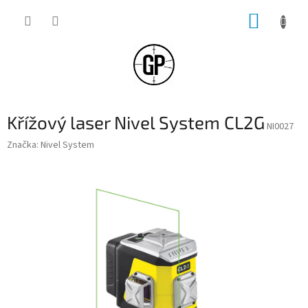
Přejít
NÁKUP
na
obsah
KOŠÍK
Křížový laser Nivel System CL2G
NI0027
Značka:
Nivel System