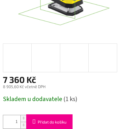
7 360 Kč
8 905,60 Kč včetně DPH
Měrná
Skladem u dodavatele
(1 ks)
cena:
Přidat do košíku