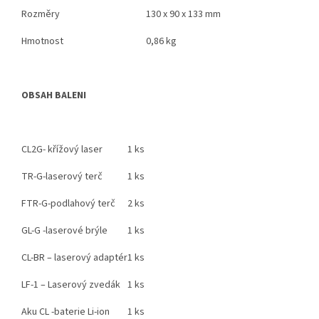
Rozměry
130 x 90 x 133 mm
Hmotnost
0,86 kg
OBSAH BALENI
CL2G- křížový laser
1 ks
TR-G-laserový terč
1 ks
FTR-G-podlahový terč
2 ks
GL-G -laserové brýle
1 ks
CL-BR – laserový adaptér
1 ks
LF-1 – Laserový zvedák
1 ks
Aku CL -baterie Li-ion
1 ks