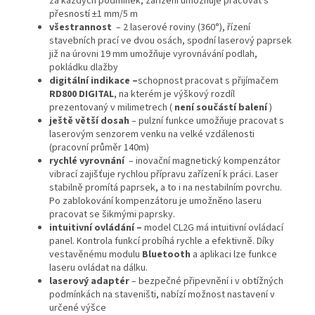
za každých podmínek, zařízení umožňuje pracovat s
přesností ±1 mm/5 m
všestrannost
– 2 laserové roviny (360°), řízení
stavebních prací ve dvou osách, spodní laserový paprsek
již na úrovni 19 mm umožňuje vyrovnávání podlah,
pokládku dlažby
digitální indikace –
schopnost pracovat s přijímačem
RD800 DIGITAL
, na kterém je výškový rozdíl
prezentovaný v milimetrech (
není součástí balení
)
ještě větší dosah
– pulzní funkce umožňuje pracovat s
laserovým senzorem venku na velké vzdálenosti
(pracovní průměr 140m)
rychlé vyrovnání
– inovační magnetický kompenzátor
vibrací zajišťuje rychlou přípravu zařízení k práci. Laser
stabilně promítá paprsek, a to i na nestabilním povrchu.
Po zablokování kompenzátoru je umožněno laseru
pracovat se šikmými paprsky.
intuitivní ovládání –
model CL2G má intuitivní ovládací
panel. Kontrola funkcí probíhá rychle a efektivně. Díky
vestavěnému modulu
Bluetooth
a aplikaci lze funkce
laseru ovládat na dálku.
laserový adaptér
– bezpečné připevnění i v obtížných
podmínkách na staveništi, nabízí možnost nastavení v
určené výšce