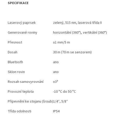
SPECIFIKACE
Laserový paprsek
zelený, 515 nm, laserová třída II
Generované roviny
horizontální (360°), vertikální (360°)
Přesnost
±1 mm/5 m
Dosah
30 m (70 m se senzorem)
Bluetooth
ano
Sklon rovin
ano
Rozsah samovyrovnání
±3°
Provozní teplota
-10 °C do 50 °C
Připevnění ke stojanu (šroub)
1/4″, 5/8″
Třída odolnosti
IP54