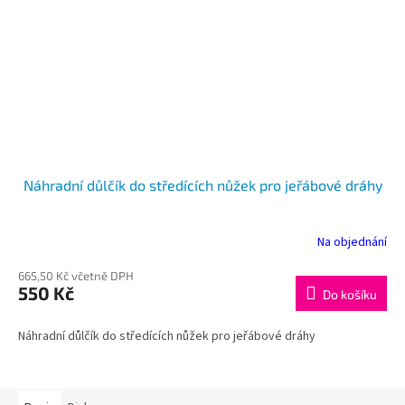
Náhradní důlčík do středících nůžek pro jeřábové dráhy
Na objednání
665,50 Kč včetně DPH
550 Kč
Do košíku
Náhradní důlčík do středících nůžek pro jeřábové dráhy