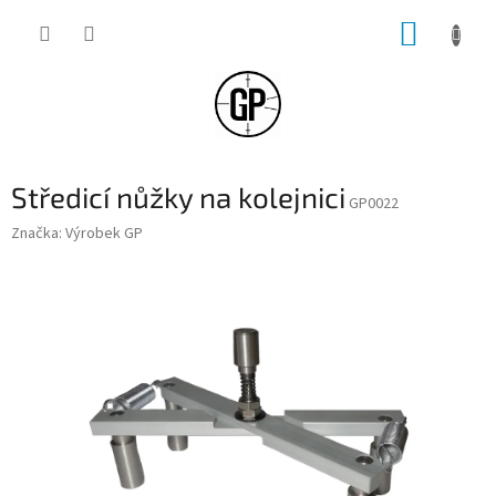
Přejít
NÁKUP
na
obsah
KOŠÍK
Středicí nůžky na kolejnici
GP0022
Značka:
Výrobek GP