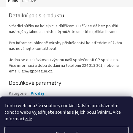
Popis
Diskuze
Detailní popis produktu
Středící nůžky na kolejnici s důlčikem. Dulčík se dá bez použití
nástrojů vytáhnou a místo něj můžete umístit například hranol.
Pro informaci ohledně výroby příslušenství ke středcím nůžkám
nás neváhejte kontaktovat.
Jedná se o zakázkovou výrobu naší společnosti GP spol. s r.o.
Více informací a doba dodání na telefonu 224 213 261, nebo na
emailu gp@gpprague.cz.
Doplňkové parametry
Kategorie
:
Prodej
Záruka
:
2 roky
Tento web používá soubory cookie. Dalším procházením
tohoto webu vyjadřujete souhlas s jejich používáním.. Více
Z
informací
zde
.
á
Vytvořil Shoptet
p