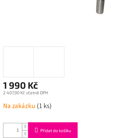
1 990 Kč
2 407,90 Kč včetně DPH
Měrná
Na zakázku
(1 ks)
cena:
Přidat do košíku