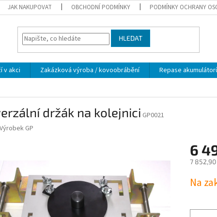
JAK NAKUPOVAT
OBCHODNÍ PODMÍNKY
PODMÍNKY OCHRANY OS
HLEDAT
í v akci
Zakázková výroba / kovoobrábění
Repase akumulátor
erzální držák na kolejnici
GP0021
Výrobek GP
6 4
7 852,90
Měrná
Na za
cena: