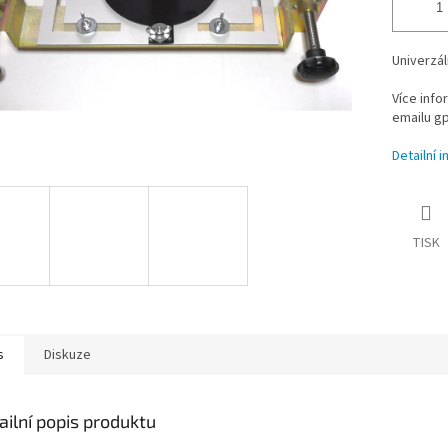
Univerzáln
Více info
emailu g
Detailní 
TISK
s
Diskuze
ailní popis produktu