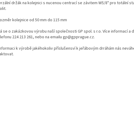
rzální držák na kolejnici s nucenou centrací se závitem W5/8" pro totální st
lit.
rozměr kolejnice od 50 mm do 115 mm
á se o zakázkovou výrobu naší společnosti GP spol. s r.o. Více informací a
elefonu 224 213 261, nebo na emailu gp@gpprague.cz.
informaci k výrobě jakéhokoliv příslušensví k jeřábovým drráhám nás neváh
aktovat.