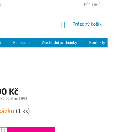
OBNÍCH ÚDAJŮ
Přihlášení
NÁKUPNÍ
Prázdný košík
KOŠÍK
ů
Kalibrace
Obchodní podmínky
Kontakty
90 Kč
 Kč včetně DPH
kázku
(1 ks)