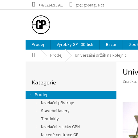
Přejít
+420224213261
gp@gpprague.cz
na
obsah
Prodej
Výrobky GP - 3D tisk
Bazar
Zbož
Domů
Prodej
Univerzální držák na kolejnici
P
Univ
o
Přeskočit
s
Značka:
Kategorie
kategorie
t
r
Prodej
a
Nivelační přístroje
n
Stavební lasery
n
í
Teodolity
p
Nivelační značky GPN
a
Nucené centrace GP