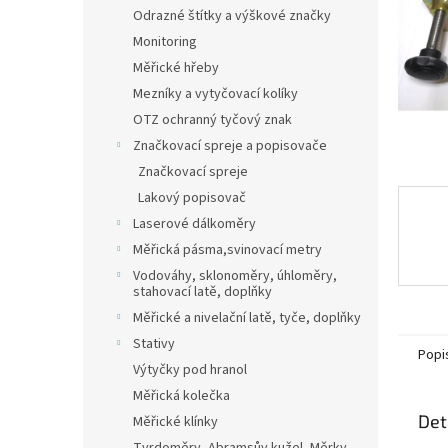
n
Odrazné štítky a výškové značky
e
Monitoring
l
Měřické hřeby
Mezníky a vytyčovací kolíky
OTZ ochranný tyčový znak
Značkovací spreje a popisovače
Značkovací spreje
Lakový popisovač
Laserové dálkoměry
Měřická pásma,svinovací metry
Vodováhy, sklonoměry, úhloměry,
stahovací latě, doplňky
Měřické a nivelační latě, tyče, doplňky
Stativy
Popi
Výtyčky pod hranol
Měřická kolečka
Det
Měřické klínky