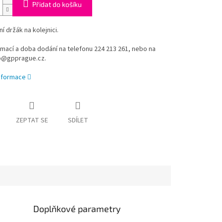
Přidat do košíku
í držák na kolejnici.
rmací a doba dodání na telefonu 224 213 261, nebo na
p@gpprague.cz.
informace
ZEPTAT SE
SDÍLET
Doplňkové parametry