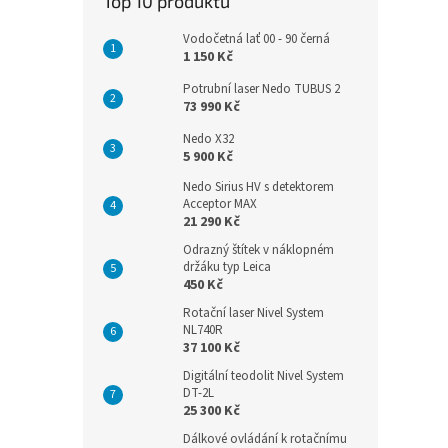
Top 10 produktů
Vodočetná lať 00 - 90 černá
1 150 Kč
Potrubní laser Nedo TUBUS 2
73 990 Kč
Nedo X32
5 900 Kč
Nedo Sirius HV s detektorem
Acceptor MAX
21 290 Kč
Odrazný štítek v náklopném
držáku typ Leica
450 Kč
Rotační laser Nivel System
NL740R
37 100 Kč
Digitální teodolit Nivel System
DT-2L
25 300 Kč
Dálkové ovládání k rotačnímu