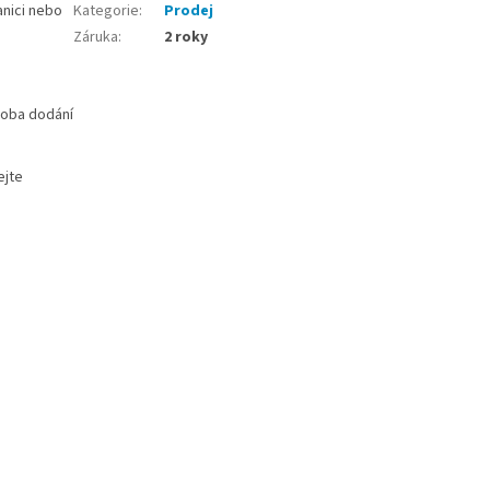
anici nebo
Kategorie
:
Prodej
Záruka
:
2 roky
 doba dodání
ejte