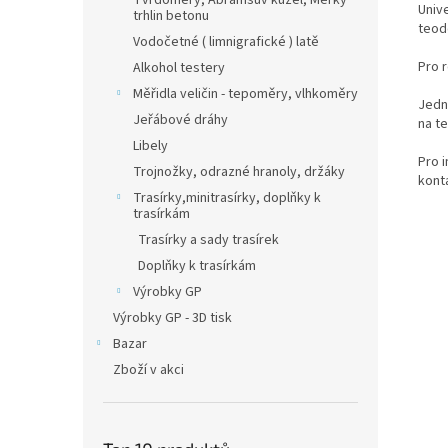
Tvrdoměry, Abramsův kužel, Měrky
Unive
trhlin betonu
teodo
Vodočetné ( limnigrafické ) latě
Pro 
Alkohol testery
Měřidla veličin - tepoměry, vlhkoměry
Jedn
Jeřábové dráhy
na t
Libely
Pro 
Trojnožky, odrazné hranoly, držáky
kont
Trasírky,minitrasírky, doplňky k
trasírkám
Trasírky a sady trasírek
Doplňky k trasírkám
Výrobky GP
Výrobky GP - 3D tisk
Bazar
Zboží v akci