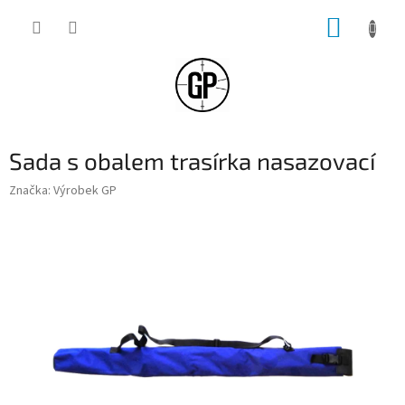
Přejít
NÁKUP
na
obsah
KOŠÍK
Sada s obalem trasírka nasazovací
Značka:
Výrobek GP