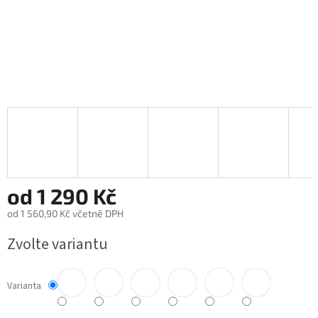
od
1 290 Kč
od
1 560,90 Kč
včetně DPH
Měrná
Zvolte variantu
cena:
Varianta