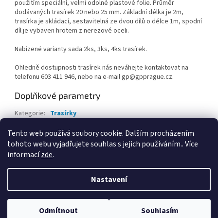
použitím speciální, velmi odolné plastové folie. Průměr
dodávaných trasírek 20 nebo 25 mm. Základní délka je 2m,
trasírka je skládací, sestavitelná ze dvou dílů o délce 1m, spodní
díl je vybaven hrotem z nerezové oceli.
Nabízené varianty sada 2ks, 3ks, 4ks trasírek.
Ohledně dostupnosti trasírek nás neváhejte kontaktovat na
telefonu 603 411 946, nebo na e-mail gp@gpprague.cz.
Doplňkové parametry
Kategorie
:
Trasírky
Záruka
:
2 roky
Tento web používá soubory cookie. Dalším procházením
tohoto webu vyjadřujete souhlas s jejich používáním.. Více
Z
informací
zde
.
á
Vytvořil Shoptet
p
Nastavení
a
t
Copyright 2026
GP spol. s r.o.
. Všechna práva vyhrazena.
Upravit
í
Odmítnout
Souhlasím
nastavení cookies